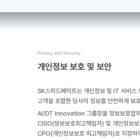
Privacy and Security
개인정보 보호 및 보안
SK스피드메이트는 개인정보 및 IT 서비스
고객을 포함한 당사의 정보를 안전하게 보
AI/DT Innovation 그룹장을 정보보호
CISO(정보보호최고책임자) 및 개인정보
CPO(개인정보보호 최고책임자)로 지정하