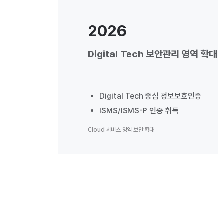
2026
Digital Tech 보안관리 영역 확대
Digital Tech 중심 정보보호인증
ISMS/ISMS-P 인증 취득
Cloud 서비스 영역 보안 확대