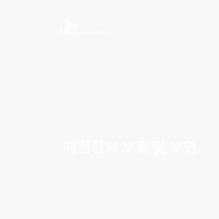
개인정보 보호 및 보안