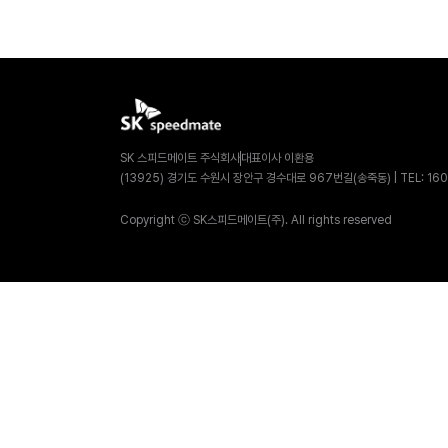
SK 스피드메이트 주식회사
대표이사 이환용
(13925) 경기도 수원시 장안구 경수대로 967번길(송죽동)
| TEL: 16
Copyright ⓒ SK스피드메이트(주). All rights reserved